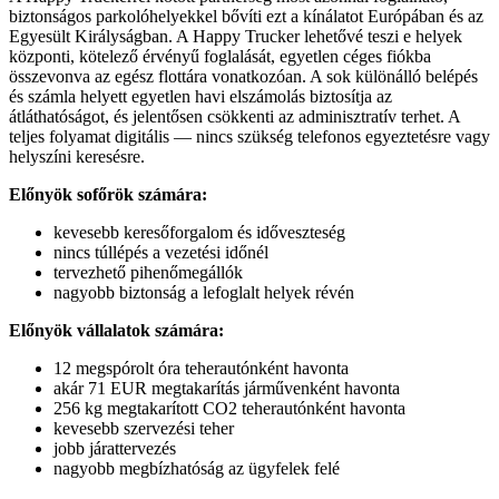
biztonságos parkolóhelyekkel bővíti ezt a kínálatot Európában és az
Egyesült Királyságban. A Happy Trucker lehetővé teszi e helyek
központi, kötelező érvényű foglalását, egyetlen céges fiókba
összevonva az egész flottára vonatkozóan. A sok különálló belépés
és számla helyett egyetlen havi elszámolás biztosítja az
átláthatóságot, és jelentősen csökkenti az adminisztratív terhet. A
teljes folyamat digitális — nincs szükség telefonos egyeztetésre vagy
helyszíni keresésre.
Előnyök sofőrök számára:
kevesebb keresőforgalom és időveszteség
nincs túllépés a vezetési időnél
tervezhető pihenőmegállók
nagyobb biztonság a lefoglalt helyek révén
Előnyök vállalatok számára:
12 megspórolt óra teherautónként havonta
akár 71 EUR megtakarítás járművenként havonta
256 kg megtakarított CO2 teherautónként havonta
kevesebb szervezési teher
jobb járattervezés
nagyobb megbízhatóság az ügyfelek felé