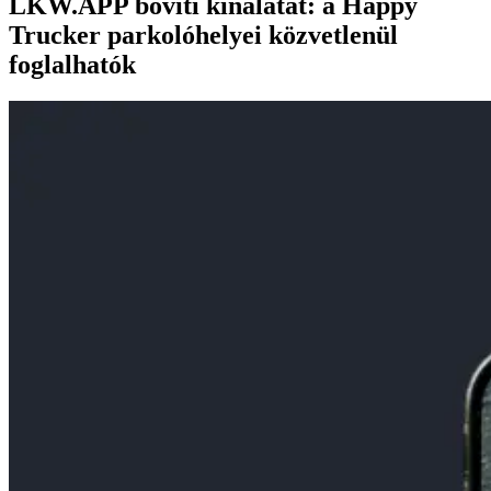
LKW.APP bővíti kínálatát: a Happy
Trucker parkolóhelyei közvetlenül
foglalhatók