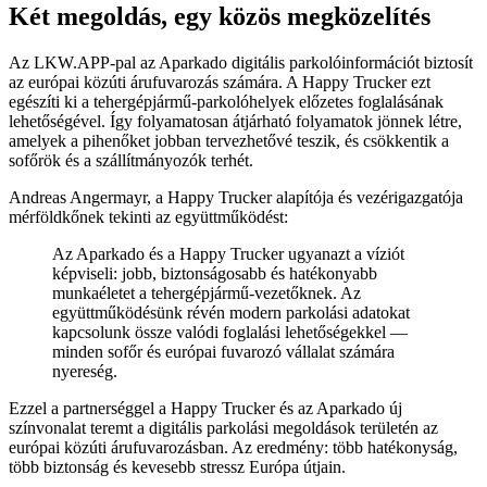
Két megoldás, egy közös megközelítés
Az LKW.APP-pal az Aparkado digitális parkolóinformációt biztosít
az európai közúti árufuvarozás számára. A Happy Trucker ezt
egészíti ki a tehergépjármű-parkolóhelyek előzetes foglalásának
lehetőségével. Így folyamatosan átjárható folyamatok jönnek létre,
amelyek a pihenőket jobban tervezhetővé teszik, és csökkentik a
sofőrök és a szállítmányozók terhét.
Andreas Angermayr, a Happy Trucker alapítója és vezérigazgatója
mérföldkőnek tekinti az együttműködést:
Az Aparkado és a Happy Trucker ugyanazt a víziót
képviseli: jobb, biztonságosabb és hatékonyabb
munkaéletet a tehergépjármű-vezetőknek. Az
együttműködésünk révén modern parkolási adatokat
kapcsolunk össze valódi foglalási lehetőségekkel —
minden sofőr és európai fuvarozó vállalat számára
nyereség.
Ezzel a partnerséggel a Happy Trucker és az Aparkado új
színvonalat teremt a digitális parkolási megoldások területén az
európai közúti árufuvarozásban. Az eredmény: több hatékonyság,
több biztonság és kevesebb stressz Európa útjain.