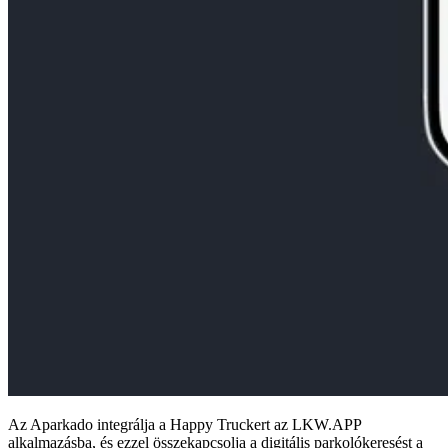
Az Aparkado integrálja a Happy Truckert az LKW.APP
alkalmazásba, és ezzel összekapcsolja a digitális parkolókeresést a