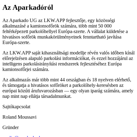
Az Aparkadóról
Az Aparkado UG az LKW.APP fejlesztője, egy közösségi
alkalmazásé a kamionsofőrök számára, több mint 50 000
feltérképezett parkolóhellyel Európa-szerte. A vállalat küldetése a
hivatásos sofőrök munkakörülményeinek fenntartható javítása
Európa-szerte.
Az LKW.APP saját kihasználtsági modellje révén valós időben kínál
előrejelzésen alapuló parkolási információkat, és ezzel hozzájárul az
intelligens parkolásirányítási rendszerek fejlesztéséhez Európa
kamionsofőrjei számára.
Az alkalmazás már több mint 44 országban és 18 nyelven elérhető,
és támogatja a hivatásos sofőröket a parkolóhely-keresésben az
európai közúti árufuvarozásban — egy olyan iparág számára, amely
nap mint nap ellátja társadalmunkat.
Sajtókapcsolat
Roland Moussavi
Gründer