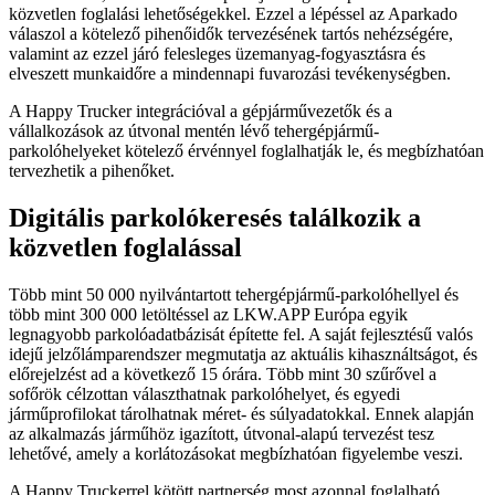
közvetlen foglalási lehetőségekkel. Ezzel a lépéssel az Aparkado
válaszol a kötelező pihenőidők tervezésének tartós nehézségére,
valamint az ezzel járó felesleges üzemanyag-fogyasztásra és
elveszett munkaidőre a mindennapi fuvarozási tevékenységben.
A Happy Trucker integrációval a gépjárművezetők és a
vállalkozások az útvonal mentén lévő tehergépjármű-
parkolóhelyeket kötelező érvénnyel foglalhatják le, és megbízhatóan
tervezhetik a pihenőket.
Digitális parkolókeresés találkozik a
közvetlen foglalással
Több mint 50 000 nyilvántartott tehergépjármű-parkolóhellyel és
több mint 300 000 letöltéssel az LKW.APP Európa egyik
legnagyobb parkolóadatbázisát építette fel. A saját fejlesztésű valós
idejű jelzőlámparendszer megmutatja az aktuális kihasználtságot, és
előrejelzést ad a következő 15 órára. Több mint 30 szűrővel a
sofőrök célzottan választhatnak parkolóhelyet, és egyedi
járműprofilokat tárolhatnak méret- és súlyadatokkal. Ennek alapján
az alkalmazás járműhöz igazított, útvonal-alapú tervezést tesz
lehetővé, amely a korlátozásokat megbízhatóan figyelembe veszi.
A Happy Truckerrel kötött partnerség most azonnal foglalható,