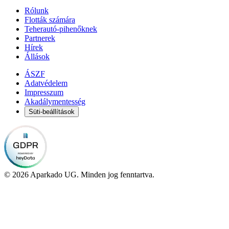
Rólunk
Flották számára
Teherautó-pihenőknek
Partnerek
Hírek
Állások
ÁSZF
Adatvédelem
Impresszum
Akadálymentesség
Süti-beállítások
© 2026 Aparkado UG. Minden jog fenntartva.