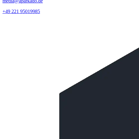
media@aparkado.de
+49 221 95019985