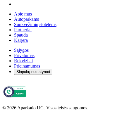
Apie mus
Autoparkams
Sunkvežimių stotelėms
Partneriai
Spauda
Karjera
Sąlygos
Privatumas
Rekvizitai
Prieinamumas
Slapukų nustatymai
© 2026 Aparkado UG. Visos teisės saugomos.