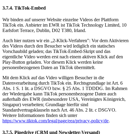
3.7.4. TikTok-Embed
Wir binden auf unserer Website einzelne Videos der Plattform
TikTok ein. Anbieter im EWR ist TikTok Technology Limited, 10
Earlsfort Terrace, Dublin, D02 T380, Irland.
Auch hier nutzen wir ein „2-Klick-Verfahren": Vor dem Aktivieren
des Videos durch den Besucher wird lediglich ein statisches
Vorschaubild geladen; das TikTok-Embed-Skript und das
eigentliche Video werden erst nach einem aktiven Klick auf den
Play-Button geladen. Vor diesem Klick werden keine
personenbezogenen Daten an TikTok übermittelt.
Mit dem Klick auf das Video willigen Besucher in die
Datenverarbeitung durch TikTok ein. Rechtsgrundlage ist Art. 6
Abs. 1 S. 1 lit. a DSGVO bzw. § 25 Abs. 1 TDDDG. Im Rahmen
der Wiedergabe kann TikTok personenbezogene Daten auch
außerhalb des EWR (insbesondere USA, Vereinigtes Königreich,
Singapur) verarbeiten; Grundlage hierfür sind
Standardvertragsklauseln nach Art. 46 Abs. 2 lit. c DSGVO.
Weitere Informationen finden sich unter
https://www.tiktok.com/legal/page/eea/privacy-policy/de
.
3.7.5. Pipedrive (CRM und Newsletter-Versand)