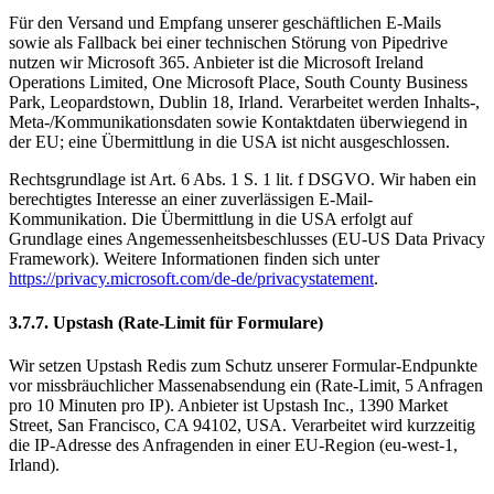
Für den Versand und Empfang unserer geschäftlichen E-Mails
sowie als Fallback bei einer technischen Störung von Pipedrive
nutzen wir Microsoft 365. Anbieter ist die Microsoft Ireland
Operations Limited, One Microsoft Place, South County Business
Park, Leopardstown, Dublin 18, Irland. Verarbeitet werden Inhalts-,
Meta-/Kommunikationsdaten sowie Kontaktdaten überwiegend in
der EU; eine Übermittlung in die USA ist nicht ausgeschlossen.
Rechtsgrundlage ist Art. 6 Abs. 1 S. 1 lit. f DSGVO. Wir haben ein
berechtigtes Interesse an einer zuverlässigen E-Mail-
Kommunikation. Die Übermittlung in die USA erfolgt auf
Grundlage eines Angemessenheitsbeschlusses (EU-US Data Privacy
Framework). Weitere Informationen finden sich unter
https://privacy.microsoft.com/de-de/privacystatement
.
3.7.7. Upstash (Rate-Limit für Formulare)
Wir setzen Upstash Redis zum Schutz unserer Formular-Endpunkte
vor missbräuchlicher Massenabsendung ein (Rate-Limit, 5 Anfragen
pro 10 Minuten pro IP). Anbieter ist Upstash Inc., 1390 Market
Street, San Francisco, CA 94102, USA. Verarbeitet wird kurzzeitig
die IP-Adresse des Anfragenden in einer EU-Region (eu-west-1,
Irland).