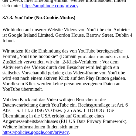
der Zweck ihrer Erhebung entfällt. Weitere Informationen finden
sich unter
https://amplitude.com/privacy
.
3.7.3. YouTube (No-Cookie-Modus)
Wir binden auf unserer Website Videos von YouTube ein. Anbieter
ist Google Ireland Limited, Gordon House, Barrow Street, Dublin 4,
Irland.
Wir nutzen für die Einbindung das von YouTube bereitgestellte
Format „YouTube-nocookie" (Domain
).
youtube-nocookie.com
Zusätzlich verwenden wir ein „2-Klick-Verfahren": Vor dem
Aktivieren des Videos durch den Besucher wird lediglich ein
statisches Vorschaubild geladen; das Video-iframe von YouTube
wird erst nach einem aktiven Klick auf den Play-Button geladen.
Vor diesem Klick werden keine personenbezogenen Daten an
YouTube übermittelt.
Mit dem Klick auf das Video willigen Besucher in die
Datenverarbeitung durch YouTube ein. Rechtsgrundlage ist Art. 6
Abs. 1 S. 1 lit. a DSGVO bzw. § 25 Abs. 1 TDDDG. Die
Übermittlung in die USA erfolgt auf Grundlage eines
Angemessenheitsbeschlusses (EU-US Data Privacy Framework).
Weitere Informationen finden sich unter
https://policies.google.com/privacy
.