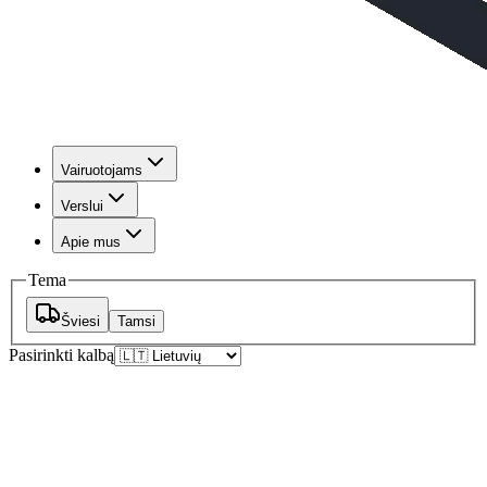
Vairuotojams
Verslui
Apie mus
Tema
Šviesi
Tamsi
Pasirinkti kalbą