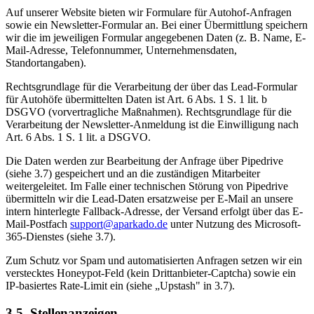
Auf unserer Website bieten wir Formulare für Autohof-Anfragen
sowie ein Newsletter-Formular an. Bei einer Übermittlung speichern
wir die im jeweiligen Formular angegebenen Daten (z. B. Name, E-
Mail-Adresse, Telefonnummer, Unternehmensdaten,
Standortangaben).
Rechtsgrundlage für die Verarbeitung der über das Lead-Formular
für Autohöfe übermittelten Daten ist Art. 6 Abs. 1 S. 1 lit. b
DSGVO (vorvertragliche Maßnahmen). Rechtsgrundlage für die
Verarbeitung der Newsletter-Anmeldung ist die Einwilligung nach
Art. 6 Abs. 1 S. 1 lit. a DSGVO.
Die Daten werden zur Bearbeitung der Anfrage über Pipedrive
(siehe 3.7) gespeichert und an die zuständigen Mitarbeiter
weitergeleitet. Im Falle einer technischen Störung von Pipedrive
übermitteln wir die Lead-Daten ersatzweise per E-Mail an unsere
intern hinterlegte Fallback-Adresse, der Versand erfolgt über das E-
Mail-Postfach
support@aparkado.de
unter Nutzung des Microsoft-
365-Dienstes (siehe 3.7).
Zum Schutz vor Spam und automatisierten Anfragen setzen wir ein
verstecktes Honeypot-Feld (kein Drittanbieter-Captcha) sowie ein
IP-basiertes Rate-Limit ein (siehe „Upstash" in 3.7).
3.5. Stellenanzeigen