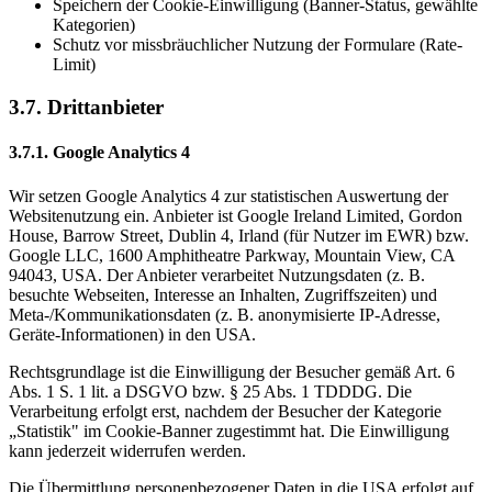
Speichern der Cookie-Einwilligung (Banner-Status, gewählte
Kategorien)
Schutz vor missbräuchlicher Nutzung der Formulare (Rate-
Limit)
3.7. Drittanbieter
3.7.1. Google Analytics 4
Wir setzen Google Analytics 4 zur statistischen Auswertung der
Websitenutzung ein. Anbieter ist Google Ireland Limited, Gordon
House, Barrow Street, Dublin 4, Irland (für Nutzer im EWR) bzw.
Google LLC, 1600 Amphitheatre Parkway, Mountain View, CA
94043, USA. Der Anbieter verarbeitet Nutzungsdaten (z. B.
besuchte Webseiten, Interesse an Inhalten, Zugriffszeiten) und
Meta-/Kommunikationsdaten (z. B. anonymisierte IP-Adresse,
Geräte-Informationen) in den USA.
Rechtsgrundlage ist die Einwilligung der Besucher gemäß Art. 6
Abs. 1 S. 1 lit. a DSGVO bzw. § 25 Abs. 1 TDDDG. Die
Verarbeitung erfolgt erst, nachdem der Besucher der Kategorie
„Statistik" im Cookie-Banner zugestimmt hat. Die Einwilligung
kann jederzeit widerrufen werden.
Die Übermittlung personenbezogener Daten in die USA erfolgt auf