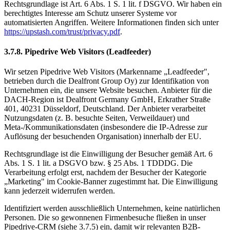
Rechtsgrundlage ist Art. 6 Abs. 1 S. 1 lit. f DSGVO. Wir haben ein
berechtigtes Interesse am Schutz unserer Systeme vor
automatisierten Angriffen. Weitere Informationen finden sich unter
https://upstash.com/trust/privacy.pdf
.
3.7.8. Pipedrive Web Visitors (Leadfeeder)
Wir setzen Pipedrive Web Visitors (Markenname „Leadfeeder",
betrieben durch die Dealfront Group Oy) zur Identifikation von
Unternehmen ein, die unsere Website besuchen. Anbieter für die
DACH-Region ist Dealfront Germany GmbH, Erkrather Straße
401, 40231 Düsseldorf, Deutschland. Der Anbieter verarbeitet
Nutzungsdaten (z. B. besuchte Seiten, Verweildauer) und
Meta-/Kommunikationsdaten (insbesondere die IP-Adresse zur
Auflösung der besuchenden Organisation) innerhalb der EU.
Rechtsgrundlage ist die Einwilligung der Besucher gemäß Art. 6
Abs. 1 S. 1 lit. a DSGVO bzw. § 25 Abs. 1 TDDDG. Die
Verarbeitung erfolgt erst, nachdem der Besucher der Kategorie
„Marketing" im Cookie-Banner zugestimmt hat. Die Einwilligung
kann jederzeit widerrufen werden.
Identifiziert werden ausschließlich Unternehmen, keine natürlichen
Personen. Die so gewonnenen Firmenbesuche fließen in unser
Pipedrive-CRM (siehe 3.7.5) ein, damit wir relevanten B2B-